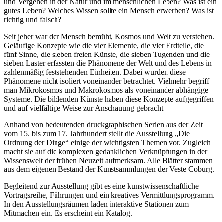
und Vergehen in der Natur und im menschlichen Leben? Was ist ein
gutes Leben? Welches Wissen sollte ein Mensch erwerben? Was ist
richtig und falsch?
Seit jeher war der Mensch bemüht, Kosmos und Welt zu verstehen.
Geläufige Konzepte wie die vier Elemente, die vier Erdteile, die
fünf Sinne, die sieben freien Künste, die sieben Tugenden und die
sieben Laster erfassten die Phänomene der Welt und des Lebens in
zahlenmäßig feststehenden Einheiten. Dabei wurden diese
Phänomene nicht isoliert voneinander betrachtet. Vielmehr begriff
man Mikrokosmos und Makrokosmos als voneinander abhängige
Systeme. Die bildenden Künste haben diese Konzepte aufgegriffen
und auf vielfältige Weise zur Anschauung gebracht
Anhand von bedeutenden druckgraphischen Serien aus der Zeit
vom 15. bis zum 17. Jahrhundert stellt die Ausstellung „Die
Ordnung der Dinge“ einige der wichtigsten Themen vor. Zugleich
macht sie auf die komplexen gedanklichen Verknüpfungen in der
Wissenswelt der frühen Neuzeit aufmerksam. Alle Blätter stammen
aus dem eigenen Bestand der Kunstsammlungen der Veste Coburg.
Begleitend zur Ausstellung gibt es eine kunstwissenschaftliche
Vortragsreihe, Führungen und ein kreatives Vermittlungsprogramm.
In den Ausstellungsräumen laden interaktive Stationen zum
Mitmachen ein. Es erscheint ein Katalog.