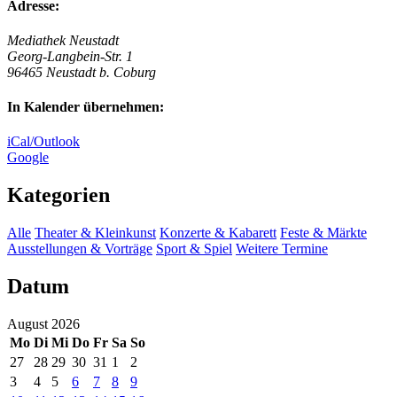
Adresse:
Mediathek Neustadt
Georg-Langbein-Str. 1
96465 Neustadt b. Coburg
In Kalender übernehmen:
iCal/Outlook
Google
Kategorien
Alle
Theater & Kleinkunst
Konzerte & Kabarett
Feste & Märkte
Ausstellungen & Vorträge
Sport & Spiel
Weitere Termine
Datum
August
2026
Mo
Di
Mi
Do
Fr
Sa
So
27
28
29
30
31
1
2
3
4
5
6
7
8
9